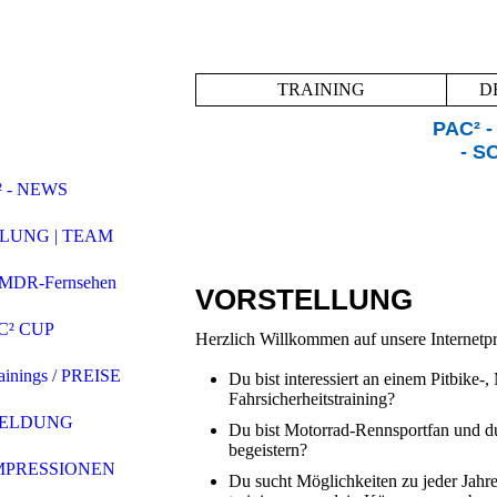
TRAINING
D
PAC² -
- S
² - NEWS
LUNG | TEAM
 MDR-Fernsehen
VORSTELLUNG
C² CUP
Herzlich Willkommen auf unsere Internetp
inings / PREISE
Du bist interessiert an einem Pitbike-,
Fahrsicherheitstraining?
ELDUNG
Du bist Motorrad-Rennsportfan und d
begeistern?
IMPRESSIONEN
Du sucht Möglichkeiten zu jeder Jahre