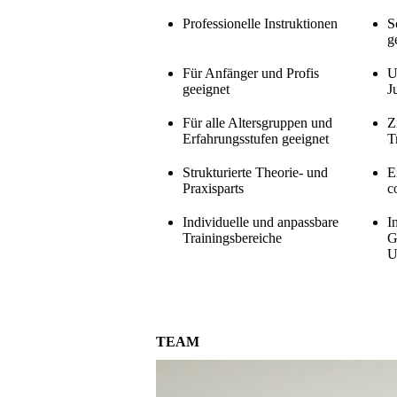
Professionelle Instruktionen
S
g
Für Anfänger und Profis
U
geeignet
J
Für alle Altersgruppen und
Z
Erfahrungsstufen geeignet
T
Strukturierte Theorie- und
E
Praxisparts
c
Individuelle und anpassbare
I
Trainingsbereiche
G
U
TEAM