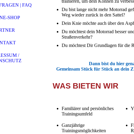
trainieren, um dein Können zu verbes
FRAGEN | FAQ
Du bist lange nicht mehr Motorrad gef
Weg wieder zurück in den Sattel?
NE-SHOP
Dein Knie möchte auch über den Aspha
RTNER
Du möchtest dein Motorrad besser und
Straßenverkehr?
NTAKT
Du möchtest Dir Grundlagen für die R
ESSUM /
NSCHUTZ
Dann bist du hier gena
Gemeinsam Stück für Stück an dein Zie
WAS BIETEN WIR
Familiärer und persönliches
Y
Trainingsumfeld
Ganzjährige
F
Trainingsmöglichkeiten
R