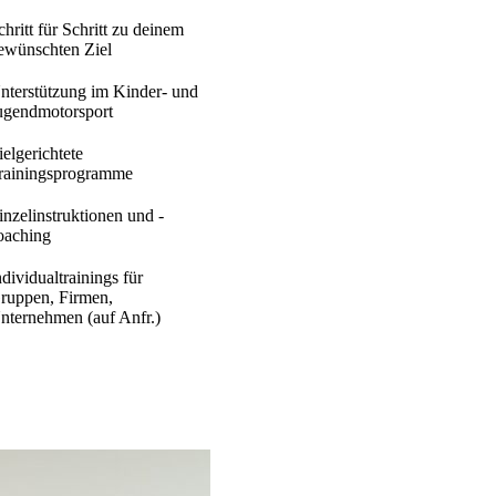
chritt für Schritt zu deinem
ewünschten Ziel
nterstützung im Kinder- und
ugendmotorsport
ielgerichtete
rainingsprogramme
inzelinstruktionen und -
oaching
ndividualtrainings für
ruppen, Firmen,
nternehmen (auf Anfr.)